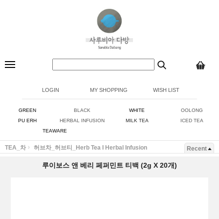
LOGIN
MY SHOPPING
WISH LIST
GREEN
BLACK
WHITE
OOLONG
PU ERH
HERBAL INFUSION
MILK TEA
ICED TEA
TEAWARE
TEA_차
허브차_허브티_Herb Tea I Herbal Infusion
Recent
루이보스 앤 베리 페퍼민트 티백 (2g X 20개)