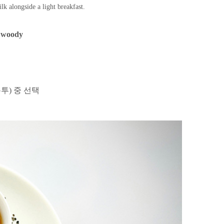
lk alongside a light breakfast.
s, woody
봉투) 중 선택