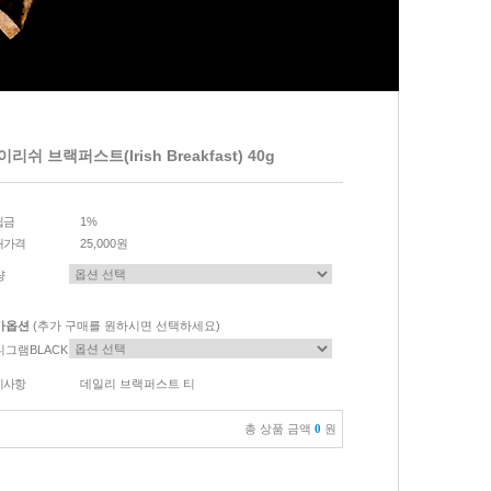
이리쉬 브랙퍼스트(Irish Breakfast) 40g
립금
1%
매가격
25,000원
량
가옵션
(추가 구매를 원하시면 선택하세요)
니그램BLACK
이사항
데일리 브랙퍼스트 티
총 상품 금액
0
원