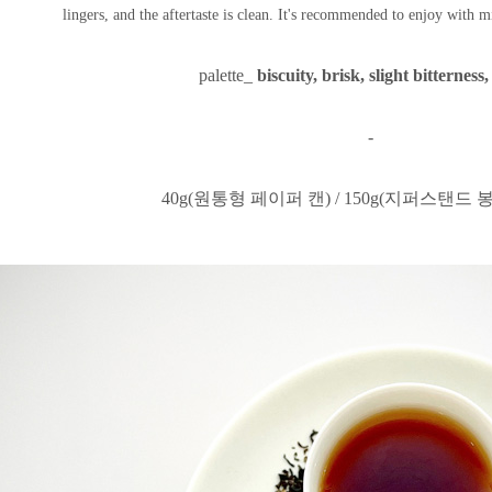
lingers, and the aftertaste is clean. It's recommended to enjoy with mi
palette_
biscuity, brisk, slight bitternes
-
40g(원통형 페이퍼 캔) / 150g(지퍼스탠드 