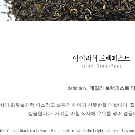
definition_
데일
리 브
랙퍼
스
트 
향이 화톳불처럼 따스하고 실론의 산미가 산뜻함을 더합니다.
짙
깔끔합니다. 가벼운 아침 식사에 우유를 넣어 곁들
e Yunnan black tea is warm like a bonfire, while the bright acidity of Ceylon ad