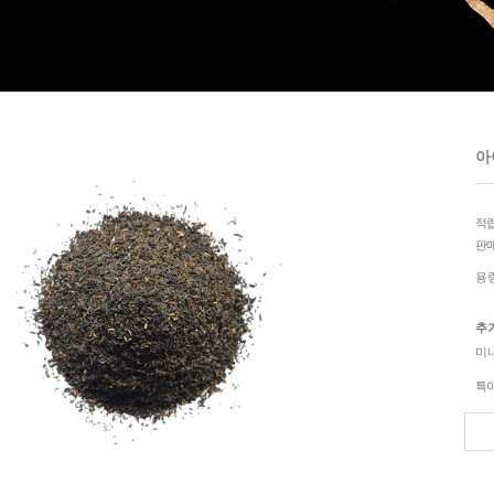
아
적
판
용
추
미
특