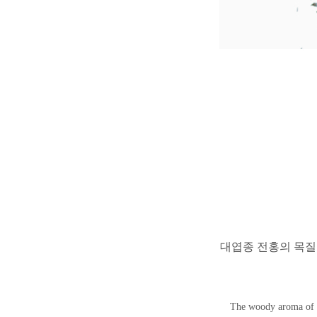
대엽종 전홍의 목질
The woody aroma of th