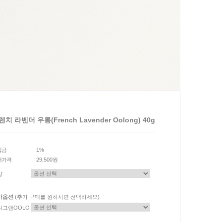
렌치 라벤더 우롱(French Lavender Oolong) 40g
립금
1%
매가격
29,500원
량
가옵션
(추가 구매를 원하시면 선택하세요)
니그램OOLO