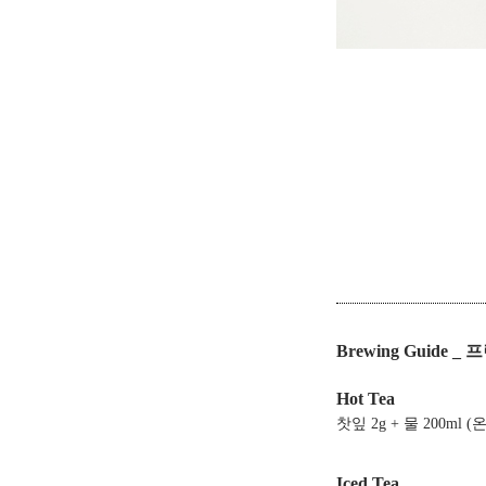
Brewing Guide 
Hot Tea
찻잎 2g + 물 200ml (
Iced Tea