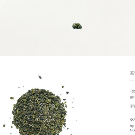
프
적
판
용
추
미
NG