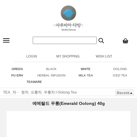
LOGIN
MY SHOPPING
WISH LIST
GREEN
BLACK
WHITE
OOLONG
PU ERH
HERBAL INFUSION
MILK TEA
ICED TEA
TEAWARE
TEA_차
청차_오룡차_우롱차 I Oolong Tea
Recent
에메랄드 우롱(Emerald Oolong) 40g