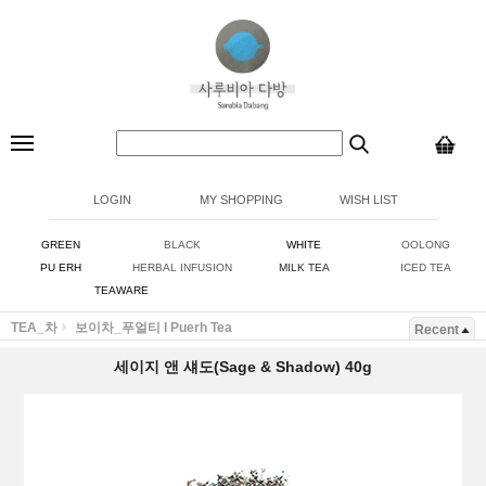
LOGIN
MY SHOPPING
WISH LIST
GREEN
BLACK
WHITE
OOLONG
PU ERH
HERBAL INFUSION
MILK TEA
ICED TEA
TEAWARE
TEA_차
보이차_푸얼티 I Puerh Tea
Recent
세이지 앤 섀도(Sage & Shadow) 40g