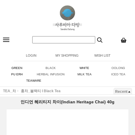
LOGIN
MY SHOPPING
WISH LIST
GREEN
BLACK
WHITE
OOLONG
PU ERH
HERBAL INFUSION
MILK TEA
ICED TEA
TEAWARE
TEA_차
홍차_블랙티 I Black Tea
Recent
인디언 헤리티지 차이(Indian Heritage Chai) 40g