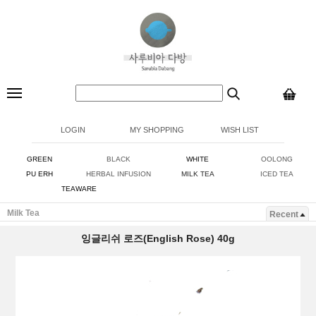
LOGIN
MY SHOPPING
WISH LIST
GREEN
BLACK
WHITE
OOLONG
PU ERH
HERBAL INFUSION
MILK TEA
ICED TEA
TEAWARE
Milk Tea
Recent
잉글리쉬 로즈(English Rose) 40g