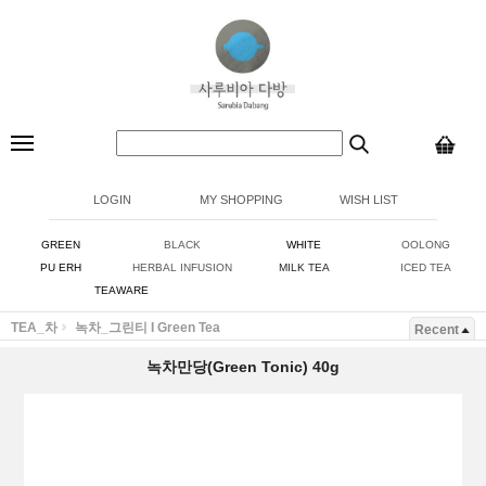
LOGIN
MY SHOPPING
WISH LIST
GREEN
BLACK
WHITE
OOLONG
PU ERH
HERBAL INFUSION
MILK TEA
ICED TEA
TEAWARE
TEA_차
녹차_그린티 I Green Tea
Recent
녹차만당(Green Tonic) 40g