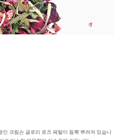
들
왕인 크림슨 글로리 로즈 페탈이 듬뿍 뿌려져 있습니