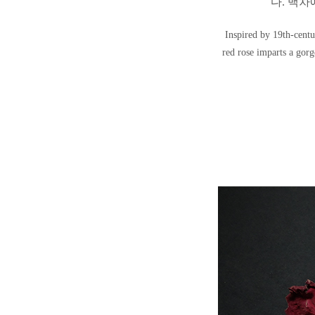
다.
백차
Inspired by 19th-centu
red rose imparts a gorg