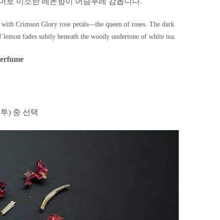
머로 미소한 레몬향이 어슴푸레 감돕니다.
ed with Crimson Glory rose petals—the queen of roses. The dark
 of lemon fades subtly beneath the woody undertone of white tea.
perfume
봉투) 중 선택