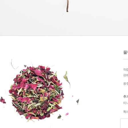
물랭
적
판
용
추
미
특