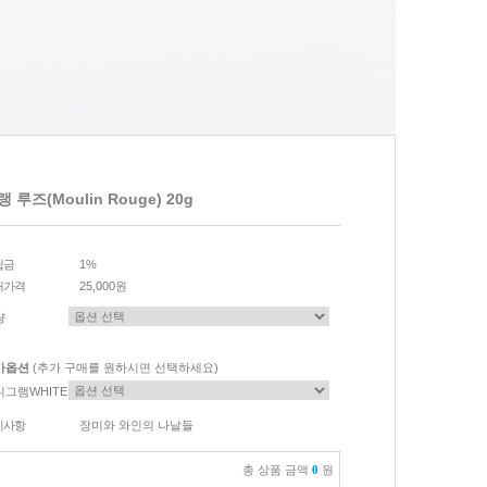
 루즈(Moulin Rouge) 20g
립금
1%
매가격
25,000원
량
가옵션
(추가 구매를 원하시면 선택하세요)
니그램WHITE
이사항
장미와 와인의 나날들
총 상품 금액
0
원