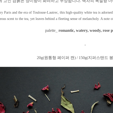
에 고인 검붉은 장미향이 화려하고 무상합니다.
백차의 목질향 너
ry Paris and the era of Toulouse-Lautrec, this high-quality white tea is adorn
eous scent to the tea, yet leaves behind a fleeting sense of melancholy. A note
palette_
romantic, watery, woody, rose 
-
20g(원통형 페이퍼 캔) / 150g(지퍼스탠드 