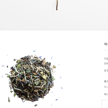
백야
적
판
용
추
미
특