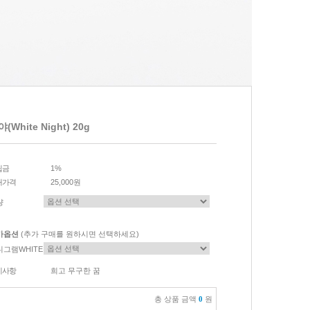
(White Night) 20g
립금
1%
매가격
25,000원
량
가옵션
(추가 구매를 원하시면 선택하세요)
니그램WHITE
이사항
희고 무구한 꿈
총 상품 금액
0
원