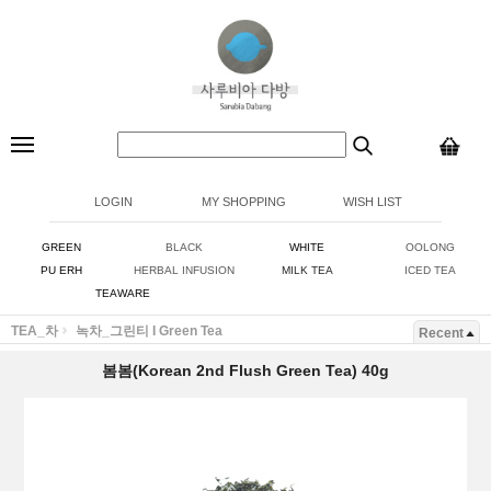
LOGIN
MY SHOPPING
WISH LIST
GREEN
BLACK
WHITE
OOLONG
PU ERH
HERBAL INFUSION
MILK TEA
ICED TEA
TEAWARE
TEA_차
녹차_그린티 I Green Tea
Recent
봄봄(Korean 2nd Flush Green Tea) 40g