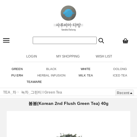
LOGIN
MY SHOPPING
WISH LIST
GREEN
BLACK
WHITE
OOLONG
PU ERH
HERBAL INFUSION
MILK TEA
ICED TEA
TEAWARE
TEA_차
녹차_그린티 I Green Tea
Recent
봄봄(Korean 2nd Flush Green Tea) 40g