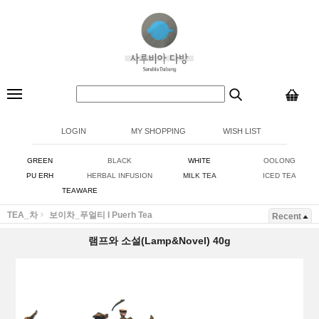
LOGIN
MY SHOPPING
WISH LIST
GREEN
BLACK
WHITE
OOLONG
PU ERH
HERBAL INFUSION
MILK TEA
ICED TEA
TEAWARE
TEA_차
보이차_푸얼티 I Puerh Tea
Recent
램프와 소설(Lamp&Novel) 40g