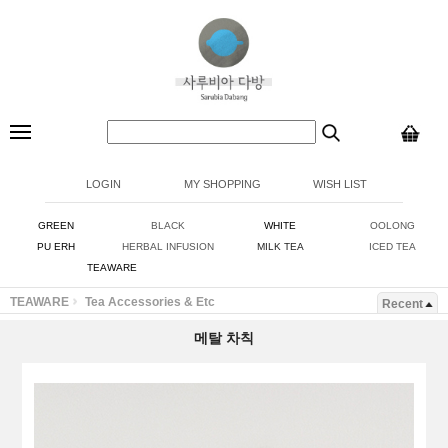
LOGIN
MY SHOPPING
WISH LIST
GREEN
BLACK
WHITE
OOLONG
PU ERH
HERBAL INFUSION
MILK TEA
ICED TEA
TEAWARE
TEAWARE
Tea Accessories & Etc
Recent
메탈 차칙