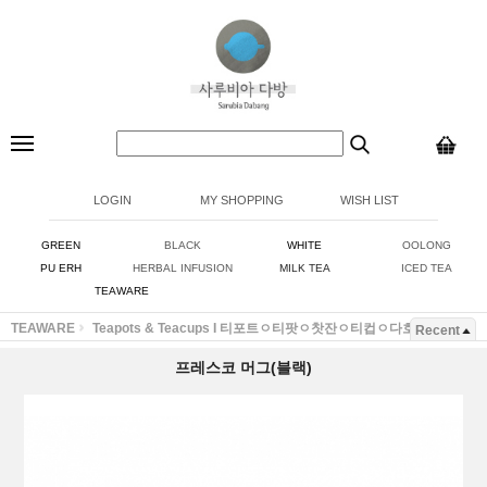
LOGIN
MY SHOPPING
WISH LIST
GREEN
BLACK
WHITE
OOLONG
PU ERH
HERBAL INFUSION
MILK TEA
ICED TEA
TEAWARE
TEAWARE
Teapots & Teacups I 티포트ㅇ티팟ㅇ찻잔ㅇ티컵ㅇ다호ㅇ잔
Recent
프레스코 머그(블랙)