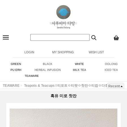
LOGIN
MY SHOPPING
WISH LIST
GREEN
BLACK
WHITE
OOLONG
PU ERH
HERBAL INFUSION
MILK TEA
ICED TEA
TEAWARE
TEAWARE
Teapots & Teacups I 티포트ㅇ티팟ㅇ찻잔ㅇ티컵ㅇ다호ㅇ잔
Recent
흑유 미로 찻잔