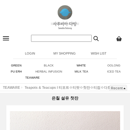
LOGIN
MY SHOPPING
WISH LIST
GREEN
BLACK
WHITE
OOLONG
PU ERH
HERBAL INFUSION
MILK TEA
ICED TEA
TEAWARE
TEAWARE
Teapots & Teacups I 티포트ㅇ티팟ㅇ찻잔ㅇ티컵ㅇ다호ㅇ잔
Recent
은칠 설유 찻잔