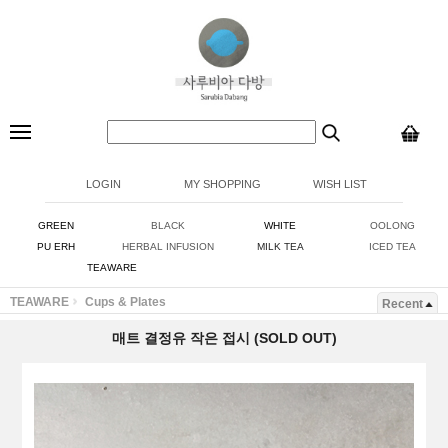
LOGIN
MY SHOPPING
WISH LIST
GREEN
BLACK
WHITE
OOLONG
PU ERH
HERBAL INFUSION
MILK TEA
ICED TEA
TEAWARE
TEAWARE
Cups & Plates
Recent
매트 결정유 작은 접시 (SOLD OUT)