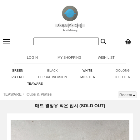
LOGIN
MY SHOPPING
WISH LIST
GREEN
BLACK
WHITE
OOLONG
PU ERH
HERBAL INFUSION
MILK TEA
ICED TEA
TEAWARE
TEAWARE
Cups & Plates
Recent
매트 결정유 작은 접시 (SOLD OUT)