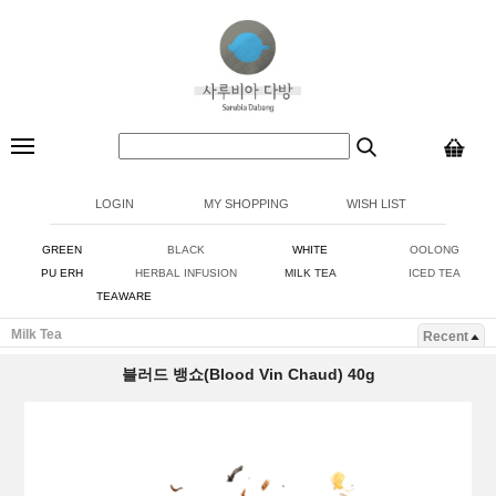
LOGIN
MY SHOPPING
WISH LIST
GREEN
BLACK
WHITE
OOLONG
PU ERH
HERBAL INFUSION
MILK TEA
ICED TEA
TEAWARE
Milk Tea
Recent
블러드 뱅쇼(Blood Vin Chaud) 40g