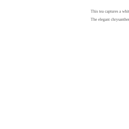
This tea captures a whi
The elegant chrysanthem