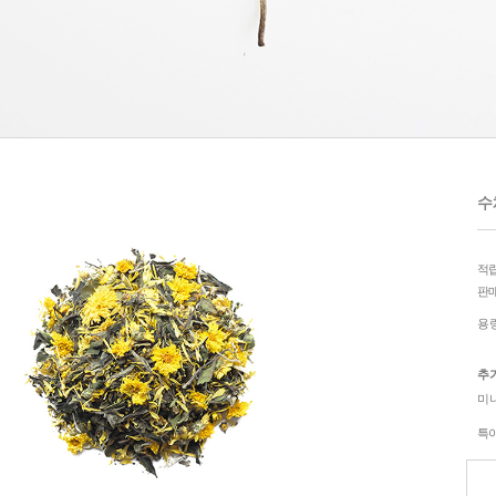
수채
적
판
용
추
미
특