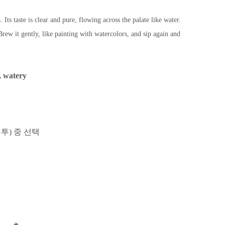
ts taste is clear and pure, flowing across the palate like water.
ew it gently, like painting with watercolors, and sip again and
s, watery
봉투) 중 선택