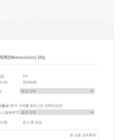
화(Watercolors) 20g
립금
1%
매가격
25,000원
량
가옵션
(추가 구매를 원하시면 선택하세요)
니그램WHITE
이사항
맑고 흰 정경
총 상품 금액
0
원