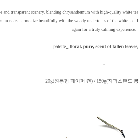
te and transparent scenery, blending chrysanthemum with high-quality white tea. I
um notes harmonize beautifully with the woody undertones of the white tea. Br
again for a truly calming experience.
palette_
floral, pure, scent of fallen leave
-
20g(원통형 페이퍼 캔) / 150g(지퍼스탠드 