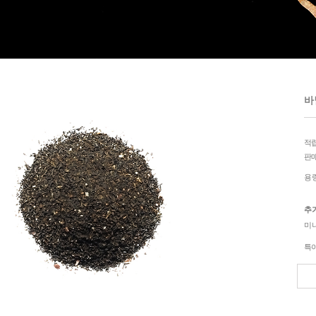
바닐
적
판
용
추
미
특