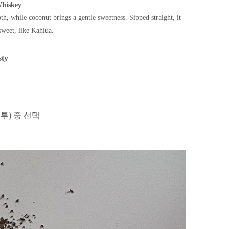
Whiskey
th, while coconut brings a gentle sweetness. Sipped straight, it
sweet, like Kahlúa.
sty
봉투) 중 선택