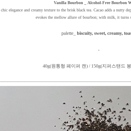
Vanilla Bourbon
_
Alcohol-Free Bourbon 
a chic elegance and creamy texture to the brisk black tea. Cacao adds a nutty dep
evokes the mellow allure of bourbon; with milk, it turns 
palette_
biscuity, sweet, creamy, toa
-
40g(원통형 페이퍼 캔) / 150g(지퍼스탠드 