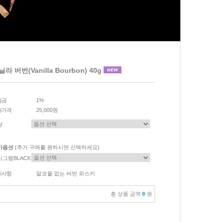
라 버번(Vanilla Bourbon) 40g
립금
1%
매가격
25,000원
량
가옵션
(추가 구매를 원하시면 선택하세요)
니그램BLACK
이사항
알코올 없는 버번 위스키
총 상품 금액
0
원