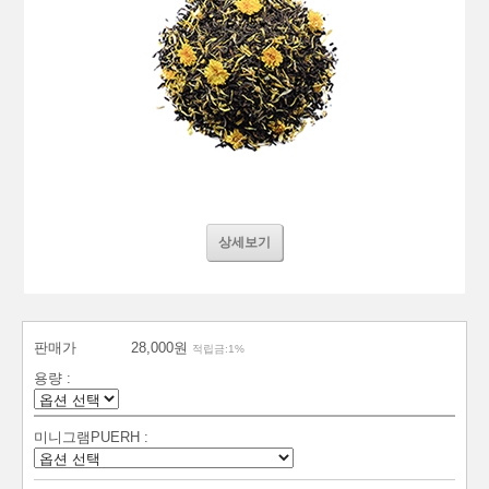
상세보기
판매가
28,000원
적립금:1%
용량 :
미니그램PUERH :