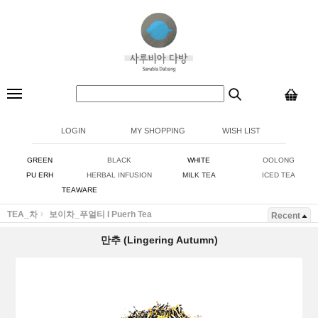
LOGIN
MY SHOPPING
WISH LIST
GREEN
BLACK
WHITE
OOLONG
PU ERH
HERBAL INFUSION
MILK TEA
ICED TEA
TEAWARE
TEA_차
보이차_푸얼티 I Puerh Tea
Recent
만추 (Lingering Autumn)