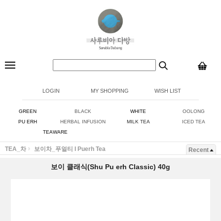
LOGIN
MY SHOPPING
WISH LIST
GREEN
BLACK
WHITE
OOLONG
PU ERH
HERBAL INFUSION
MILK TEA
ICED TEA
TEAWARE
TEA_차
보이차_푸얼티 I Puerh Tea
Recent
보이 클래식(Shu Pu erh Classic) 40g