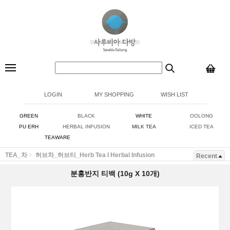
LOGIN
MY SHOPPING
WISH LIST
GREEN
BLACK
WHITE
OOLONG
PU ERH
HERBAL INFUSION
MILK TEA
ICED TEA
TEAWARE
TEA_차
허브차_허브티_Herb Tea I Herbal Infusion
Recent
분홍반지 티백 (10g X 10개)